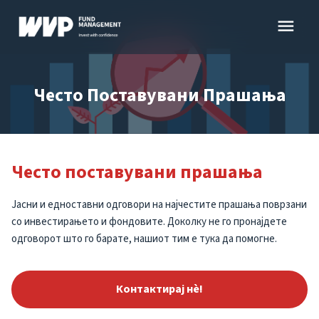
Skip
menu
to
content
Често Поставувани Прашања
Често поставувани прашања
Јасни и едноставни одговори на најчестите прашања поврзани
со инвестирањето и фондовите. Доколку не го пронајдете
одговорот што го барате, нашиот тим е тука да помогне.
Контактирај нѐ!