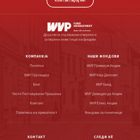
Контактирај не!
Друштво за управување отворени и
затворени инвестициски фондови
КОМПАНИЈА
НАШИ ФОНДОВИ
Почетна
WVP Премиум Акции
ВФП Групација
WVP Кеш Депозит
Блог
WVP Бонд
Често Поставувани Прашања
WVP Дивиденда Акции
Контакт
WVP Етикс Акции
Политика на приватност
Фондови за почетници
КОНТАКТ
СЛЕДИ НÈ