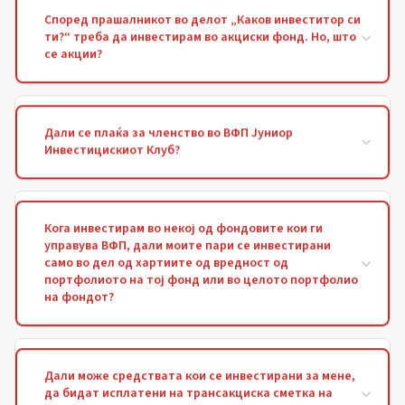
Според прашалникот во делот „Каков инвеститор си
ти?“ треба да инвестирам во акциски фонд. Но, што
се акции?
Дали се плаќа за членство во ВФП Јуниор
Инвестицискиот Клуб?
Кога инвестирам во некој од фондовите кои ги
управува ВФП, дали моите пари се инвестирани
само во дел од хартиите од вредност од
портфолиото на тој фонд или во целото портфолио
на фондот?
Дали може средствата кои се инвестирани за мене,
да бидат исплатени на трансакциска сметка на