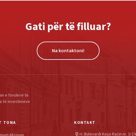
Gati për të filluar?
Na kontaktoni!
in e fondeve të
a të investimeve
T TONA
KONTAKT
rr. Bulevardi Koço Racin nr. 3/2 
location_on
mium Aksione