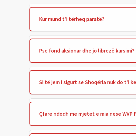
Kur mund t'i tërheq paratë?
Pse fond aksionar dhe jo librezë kursimi?
Si të jem i sigurt se Shoqëria nuk do t'i
Çfarë ndodh me mjetet e mia nëse WVP