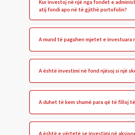
Kur investoj në një nga fondet e adminis
atij fondi apo në të gjithë portofolin?
A mund të paguhen mjetet e investuara në
A është investimi në fond njësoj si një s
A duhet të kem shumë para që të filloj të
A është e vërtetë se investimi në aksio