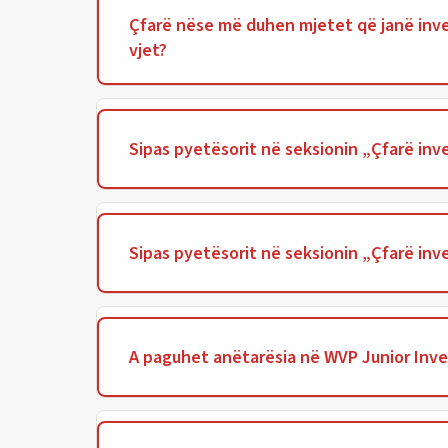
Çfarë nëse më duhen mjetet që janë inve
vjet?
Sipas pyetësorit në seksionin „Çfarë inve
Sipas pyetësorit në seksionin „Çfarë inves
A paguhet anëtarësia në WVP Junior Inv