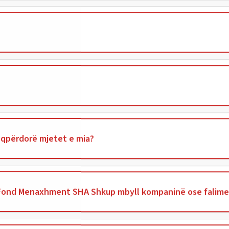
 keqpërdorë mjetet e mia?
 Fond Menaxhment SHA Shkup mbyll kompaninë ose falim