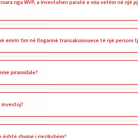
truara nga WVP, a investohen paratë e mia vetëm në një pj
 emrin tim në llogarinë transaksionuese të një personi t
kemë piramidale?
 investoj?
ne është shumë i rrezikshëm?