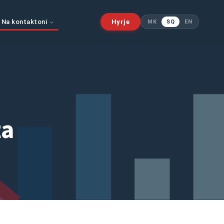
Na kontaktoni
Hyrje
MK
SQ
EN
ta