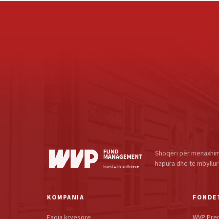
Shoqëri për menaxhim
hapura dhe të mbyllur
KOMPANIA
FONDE
Faqja kryesore
WVP Pre