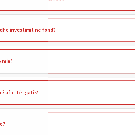
ë dhe investimit në fond?
e mia?
ë afat të gjatë?
të?