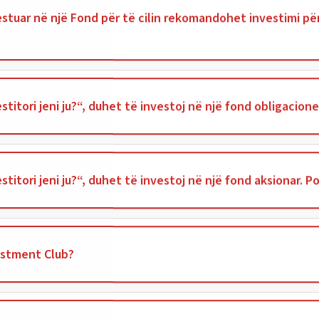
stuar në një Fond për të cilin rekomandohet investimi p
stitori jeni ju?“, duhet të investoj në një fond obligacion
titori jeni ju?“, duhet të investoj në një fond aksionar. P
estment Club?