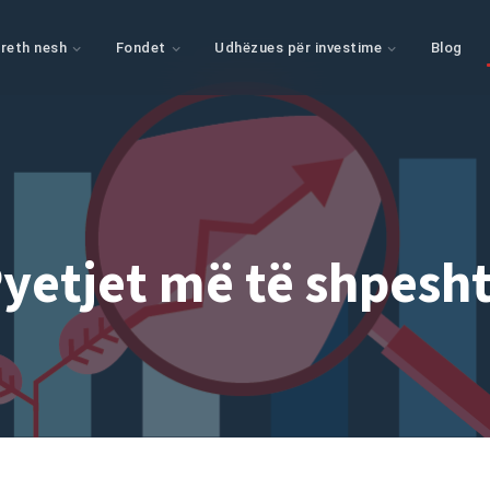
reth nesh
Fondet
Udhëzues për investime
Blog
yetjet më të shpesh