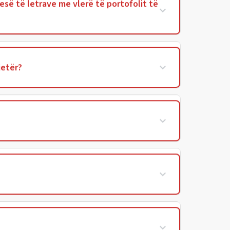
esë të letrave me vlerë të portofolit të
jetër?