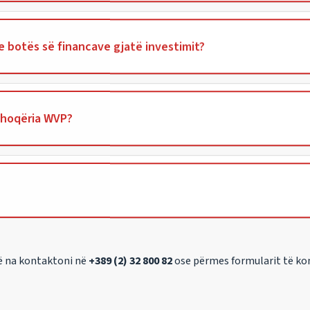
e botës së financave gjatë investimit?
Shoqëria WVP?
të na kontaktoni në
+389 (2) 32 800 82
ose përmes formularit të ko