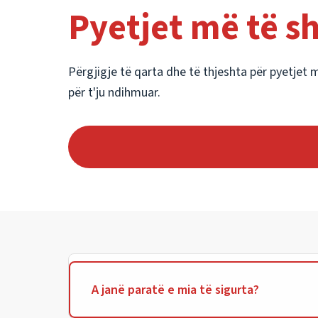
Pyetjet më të s
Përgjigje të qarta dhe të thjeshta për pyetjet 
për t'ju ndihmuar.
A janë paratë e mia të sigurta?