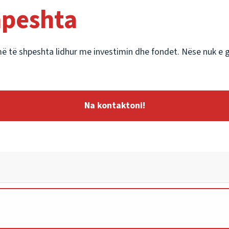
hpeshta
më të shpeshta lidhur me investimin dhe fondet. Nëse nuk e gj
Na kontaktoni!