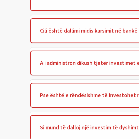
Cili është dallimi midis kursimit në bank
A i administron dikush tjetër investimet 
Pse është e rëndësishme të investohet n
Si mund të dalloj një investim të dyshim