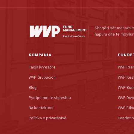
Shoqëri për menaxhim
hapura dhe të mbyllur
KOMPANIA
FONDE
Faqja kryesore
WVP Pre
WVP Grupacioni
WVP Kes
Blog
WVP Bon
Pyetjet më të shpeshta
WVP Divi
Na kontaktoni
WVP Ethi
Politika e privatësisë
Fondet pë