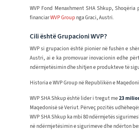
WVP Fond Menaxhment SHA Shkup, Shoqëria për 
financiar
WVP Group
nga Graci, Austri.
Cili është Grupacioni WVP?
WVP si grupacion është pionier në fushën e shë
Austri, ai e ka promovuar inovacionin edhe përt
ndërmjetësimin dhe shitjen e produkteve të sig
Historia e WVP Group në Republikën e Maqedonis
WVP SHA Shkup është lider i tregut me
23 milio
Maqedonisë së Veriut. Përveç pozitës udhëheqëse 
WVP SHA Shkup ka mbi 80 ndërmjetës sigurimesh të
në ndërmjetësimin e sigurimeve dhe ndërton besi