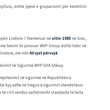
lura, është pjesë e grupacionit për këshillim
ropën Lindore. I themeluar në
vitin 1985
në Grac,
ur me besim të provuar. WVP Group është lider në
glindore, me mbi
40 vjet përvojë.
etësimit në Sigurime WVP SHA Shkup.
rmjetësimit në sigurime në Republikën e
tar kyç edhe në tregun e sigurimit shëndetësor.
 të cilit vendos vazhdimisht standarde të larta