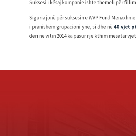
Suksesi i kësaj kompanie ishte themeli për fill
Siguria jonë për suksesin e WVP Fond Menaxhme
i pranishëm grupacioni ynë, si dhe në
40 vjet p
deri në vitin 2014 ka pasur një kthim mesatar vjet