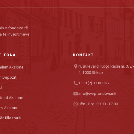
in e fondeve të
a të investimeve
T TONA
KONTAKT
rr. Bulevardi Koço Racin nr. 3/2 
location_on
mium Aksione
4, 1000 Shkup
h Depozit
+389 (2) 32 800 82
phone
d
info@wvpfondovi.mk
email
dend Aksione
Hën - Pre: 09:00 - 17:00
schedule
cs Aksione
r fillestarë