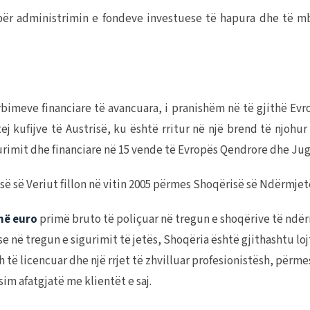
administrimin e fondeve investuese të hapura dhe të mbyl
rbimeve financiare të avancuara, i pranishëm në të gjithë Ev
ej kufijve të Austrisë, ku është rritur në një brend të njoh
urimit dhe financiare në 15 vende të Evropës Qendrore dhe Ju
ë së Veriut fillon në vitin 2005 përmes Shoqërisë së Ndërmj
në euro
primë bruto të poliçuar në tregun e shoqërive të ndë
në tregun e sigurimit të jetës, Shoqëria është gjithashtu loj
 licencuar dhe një rrjet të zhvilluar profesionistësh, përmes
m afatgjatë me klientët e saj.