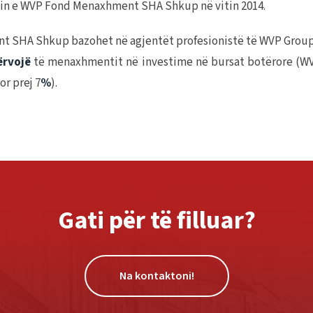
imin e WVP Fond Menaxhment SHA Shkup në vitin 2014.
nt SHA Shkup bazohet në agjentët profesionistë të WVP Group
ërvojë
të menaxhmentit në investime në bursat botërore (WVP 
or prej 7
%
).
Gati për të filluar?
Na kontaktoni!