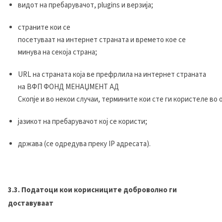
в
идот на пребарувачот, plugins и верзија;
с
траните кои
се
посетуваат
на
интернет
страна
та
и времето кое
се
минува
на секоја страна;
URL на страната која ве префрлила на
интернет страната
на ВФП ФОНД МЕНАЏМЕНТ АД
Скопје
и во некои случаи, термините кои сте ги користеле во о
ј
азикот на пребарувачот кој
се користи
;
д
ржава (се одредува преку IP адресата).
3.3. Податоци кои корисниците доброволно ги
доставуваат