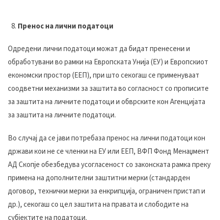
Пренос на лични податоци
Одредени лични податоци можат да бидат пренесени и
обработувани во рамки на Европската Унија (ЕУ) и Европскиот
економски простор (ЕЕП), при што секогаш се применуваат
соодветни механизми за заштита во согласност со прописите
за заштита на личните податоци и обврските кон Агенцијата
за заштита на личните податоци.
Во случај да се јави потребаза пренос на лични податоци кон
држави кои не се членки на ЕУ или ЕЕП, ВФП Фонд Менаџмент
АД Скопје обезбедува усогласеност со законската рамка преку
примена на дополнителни заштитни мерки (стандарден
договор, технички мерки за енкрипција, ограничен пристап и
др.), секогаш со цел заштита на правата и слободите на
субјектите на податоци.