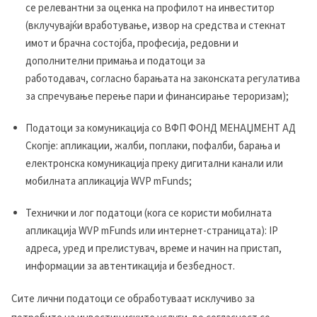
се релевантни за оценка на профилот на инвеститор
(вклучувајќи вработување, извор на средства и стекнат
имот и брачна состојба, професија, редовни и
дополнителни примања и податоци за
работодавач, согласно барањата на законската регулатива
за спречување перење пари и финансирање тероризам);
Податоци за комуникација со ВФП ФОНД МЕНАЏМЕНТ АД
Скопје: апликации, жалби, поплаки, пофалби, барања и
електронска комуникација преку дигитални канали или
мобилната апликација WVP mFunds;
Технички и лог податоци (кога се користи мобилната
апликација WVP mFunds или интернет-страницата): IP
адреса, уред и прелистувач, време и начин на пристап,
информации за автентикација и безбедност.
Сите лични податоци се обработуваат исклучиво за