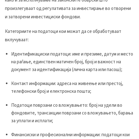
како и за исполнување на законските обврски што
произлегуваат од регулативата за инвестирање во отворени
и затворени инвестициски фондови.
Категориите на податоци кои можат да се обработуваат
вклучуваат:
Идентификациски податоци: име и презиме, датум и место
на раѓање, единствен матичен број, број и важност на
документ за идентификација (лична карта или пасош);
Контакт информации: адреса на живеење или престој,
телефонски број и електронска пошта;
Податоци поврзани со вложувањето: број на удели во
фондовите, трансакции поврзани со вложувањето, барања
за уплати и исплати;
Финансиски и професионални информации: податоци кои