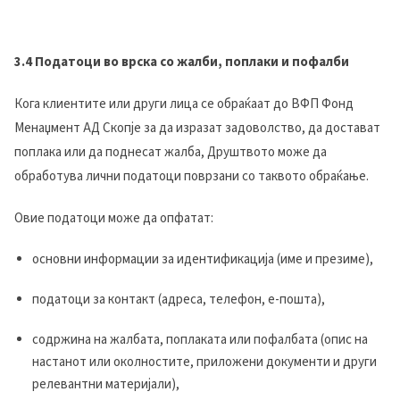
3.4 Податоци во врска со жалби, поплаки и пофалби
Кога клиентите или други лица се обраќаат до ВФП Фонд
Менаџмент АД Скопје за да изразат задоволство, да достават
поплака или да поднесат жалба, Друштвото може да
обработува лични податоци поврзани со таквото обраќање.
Овие податоци може да опфатат:
основни информации за идентификација (име и презиме),
податоци за контакт (адреса, телефон, е-пошта),
содржина на жалбата, поплаката или пофалбата (опис на
настанот или околностите, приложени документи и други
релевантни материјали),