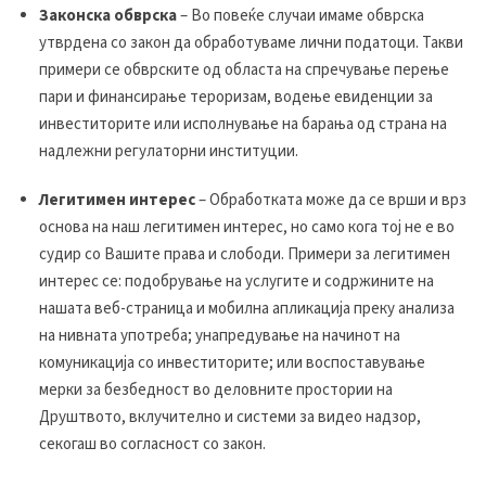
Законска обврска
– Во повеќе случаи имаме обврска
утврдена со закон да обработуваме лични податоци. Такви
примери се обврските од областа на спречување перење
пари и финансирање тероризам, водење евиденции за
инвеститорите или исполнување на барања од страна на
надлежни регулаторни институции.
Легитимен интерес
– Обработката може да се врши и врз
основа на наш легитимен интерес, но само кога тој не е во
судир со Вашите права и слободи. Примери за легитимен
интерес се: подобрување на услугите и содржините на
нашата веб-страница и мобилна апликација преку анализа
на нивната употреба; унапредување на начинот на
комуникација со инвеститорите; или воспоставување
мерки за безбедност во деловните простории на
Друштвото, вклучително и системи за видео надзор,
секогаш во согласност со закон.