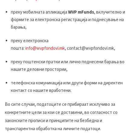
преку мобилната апликација
WVP mFunds
, вклучително и
формите за електронска регистрација и поднесување на
барања,
преку електронска
пошта:
info@wvpfondovi.mk
, contact@wvpfondovi.mk,
преку поштенски пратки или лично поднесени барања во
нашите деловни простории,
телефонска комуникација или други форми на директен
контакт со нашите вработени.
Во сите случаи, податоците се прибираат исклучиво за
конкретните цели за кои се доставени, во согласност со
законските прописи и принципите на безбедна и
транспарентна обработка на личните податоци.