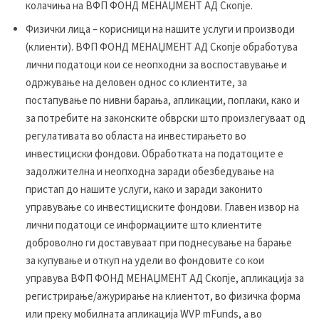
колачиња на ВФП ФОНД МЕНАЏМЕНТ АД Скопје.
Физички лица – корисници на нашите услуги и производи
(клиенти). ВФП ФОНД МЕНАЏМЕНТ АД Скопје обработува
лични податоци кои се неопходни за воспоставување и
одржување на деловен однос со клиентите, за
постапување по нивни барања, апликации, поплаки, како и
за потребите на законските обврски што произлегуваат од
регулативата во областа на инвестирањето во
инвестициски фондови. Обработката на податоците е
задолжителна и неопходна заради обезбедување на
пристап до нашите услуги, како и заради законито
управување со инвестициските фондови. Главен извор на
лични податоци се информациите што клиентите
доброволно ги доставуваат при поднесување на барање
за купување и откуп на удели во фондовите со кои
управува ВФП ФОНД МЕНАЏМЕНТ АД Скопје, апликација за
регистрирање/ажурирање на
клиентот, во физичка форма
или преку мобилната апликација WVP mFunds, а во