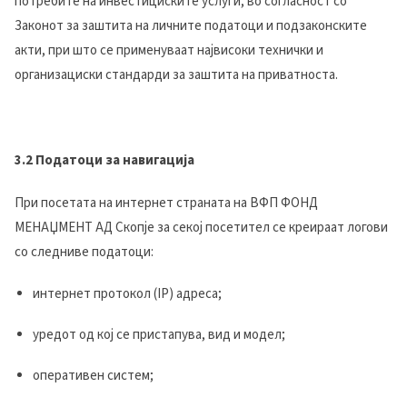
потребите на инвестициските услуги, во согласност со
Законот за заштита на личните податоци и подзаконските
акти, при што се применуваат највисоки технички и
организациски стандарди за заштита на приватноста.
3.2 Податоци за навигација
При посетата на интернет страната на ВФП ФОНД
МЕНАЏМЕНТ АД Скопје за секој посетител се креираат логови
со следниве податоци:
интернет протокол (IP) адреса;
у
редот од кој
се пристапува
, вид и модел;
оперативен систем;