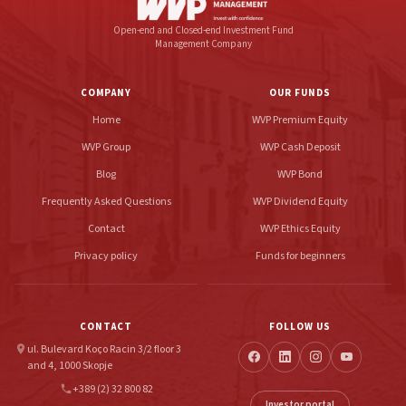
Open-end and Closed-end Investment Fund
Management Company
COMPANY
OUR FUNDS
Home
WVP Premium Equity
WVP Group
WVP Cash Deposit
Blog
WVP Bond
Frequently Asked Questions
WVP Dividend Equity
Contact
WVP Ethics Equity
Privacy policy
Funds for beginners
CONTACT
FOLLOW US
ul. Bulevard Koço Racin 3/2 floor 3
location_on
and 4, 1000 Skopje
+389 (2) 32 800 82
phone
Investor portal