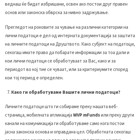
веднаш ќе бидат избришани, освен ако постои друг правен
основ или законска обврска за нивно задржување.
Прегледот на роковите за чување на различни категории на
лични податоци е дел од интерната документација за заштита
на личните податоци на Друштвото. Како субјект на податоци,
секогаш имате право да побарате информации за тоа дали и
кои лични податоци се обработуваат за Вас, како и за
периодот во кој тие се чуваат, или за критериумите според
кои тој период е определен.
Како ги обработуваме Вашите лични податоци?
Личните податоци што ги собираме преку нашата веб-
страница, мобилната апликација
WVP mFunds
или преку други
канали на комуникација ги обработуваме само кога постои
јасна законска основа и оправдана цел. Обработката секогаш