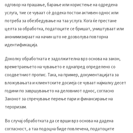
одговор на прашање, барање или користење на одредена
услуга, тие се чуваат сè додека постои активен однос или
потреба за обезбедување на таа услуга. Кога ќе престане
целта за обработка, податоците се бришат, уништуваат или
анонимизираат на начин што не дозволува повторна
идентификација.
Доколку обработката е задолжителна врз основа на закон,
времетраењето на чувањето е однапред определено со
соодветниот пропис. Така, на пример, документацијата за
вложувањата и клиентските досиеја се чуваат најмалку десет
години по завршувањето на деловниот однос, согласно
Законот за спречување перење пари и финансирање на
тероризам.
Во случај обработката да се врши врз основа на дадена
согласност, а таа подоцна биде повлечена, податоците