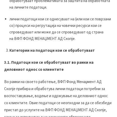
обработуваат проблематиката за заштита на обработката
на личните податоци.
лични податоци кои се однесуваат на (или кои се поврзани
со) процеси на регрутација на човечки ресурси кои се
спроведуваат или може да се спроведуваат од страна
на ВФП ФОНД МЕНАЏМЕНТ АД Скопје.
Категории на податоци кои се обработуваат
3.1. Податоци кои се обработуваат во рамки на
деловниот однос со клиентите
Во рамки на своето работење, ВФП Фонд Менаџмент АД
Скопје прибира и обработува лични податоци потребни за
воспоставување, водење и одржување на деловниот однос
со клиентите. Овие податоци се неопходни за да се обезбеди
пристап до услугите на ВФП ФОНД МЕНАЏМЕНТ АД Скопје,