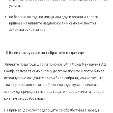
услуги.
по барање на суд, полиција или други органи и тела за
вршење на нивните надлежности и само ако постои
законски основ за тоа
Време на чување на собраните податоци
Личните податоци што ги прибира ВФП Фонд Менаџмент АД
Скопје се чуваат само онолку долго колку што е потребно за
исполнување на целите за кои биле собрани, или колку што
тоа е пропишано со закон. Рокот на задржување секогаш
зависи од природата на податоците и од причината поради
која тие се обработуваат.
На пример, доколку податоците се обработуваат заради