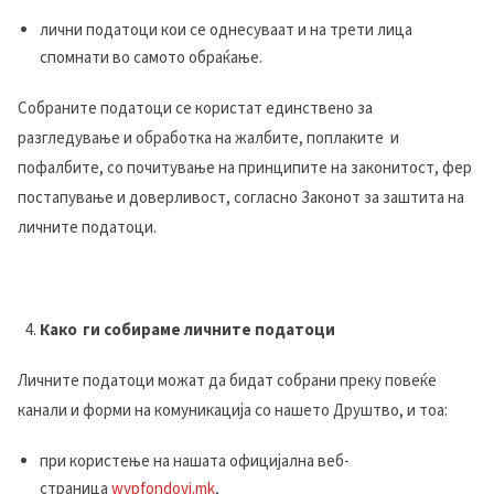
лични податоци кои се однесуваат и на трети лица
спомнати во самото обраќање.
Собраните податоци се користат единствено за
разгледување и обработка на жалбите, поплаките и
пофалбите, со почитување на принципите на законитост, фер
постапување и доверливост, согласно Законот за заштита на
личните податоци.
Како ги собираме личните податоци
Личните податоци можат да бидат собрани преку повеќе
канали и форми на комуникација со нашето Друштво, и тоа:
при користење на нашата официјална веб-
страница
wvpfondovi.mk
,