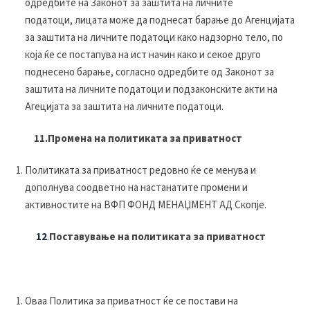
одредбите на Законот за заштита на личните
податоци, лицата може да поднесат барање до Агенцијата
за заштита на личните податоци како надзорно тело, по
која ќе се постапува на ист начин како и секое друго
поднесено барање, согласно одредбите од Законот за
заштита на личните податоци и подзаконските акти на
Агецијата за заштита на личните податоци.
11.Промена на политиката за приватност
Политиката за приватност редовно ќе се менува и
дополнува соодветно на настанатите промени и
активностите на ВФП ФОНД МЕНАЏМЕНТ АД Скопје.
12
.
Поставување на политиката за приватност
Оваа Политика за приватност ќе се постави на