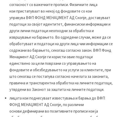
согласност со важечките прописи. Физичките лица
кои пристапуваат во некој од фондовите со кои
управува ВФП ФОНД МЕНАЏМЕНТ АД Скопје, доставуваат
податоци за својот идентитет, финансиски информации и
други лични податоци неопходни за обработка и
извршување на барањето. Во одредени случаи, може да се
обработуваат и податоци на други лица чии информации се
содржани во барањето, секогаш согласно закон. ВФП Фонд
Менаџмент АД Скопје ги користи овие податоци
единствено за цели поврзани со управувањето на
фондовите и обезбедувањето на услуги за клиентите, при
што секогаш се постапува согласно начелата за законита,
правична и транспарентна обработка на личните податоци,
утврдени во Законот за заштита на личните податоци.
лицата кои поднесуваат известувања и барања до ВФП
ФОНД МЕНАЏМЕНТ АД Скопје, по различни
основи дефинирани во позитивните прописи кои ја