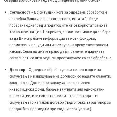
се врши врз основа на еден од следниве правни основи:
Согласност
– Во ситуации кога за одредена обработка е
потребна Ваша изречна согласност, истата ќе биде
побарана однапред и податоците ќе се користат само за
таа конкретна цел. На пример, согласност може да се бара
за да Ви испраќаме информации за нови фондови,
промотивни понуди или известувања преку електронски
канали. Секогаш имате право да ја повлечете дадената
согласност, со што веднаш престануваме со таа обработка.
Договор
– Одредени обработувања се неопходни за
склучување и извршување на договори со нашите клиенти,
како што се Договор за вложување во отворен
инвестициски фонд, барање за уплати или еднократни
инвестиции, или пак активности што претходат на
склучувањето на таков договор (подготовка за разговор за
продажба и преглед на претходни вложувања ).