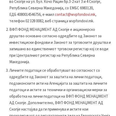
во Скопје на ул. бул. Кочо Рацин бр.3-2 кат 3 и 4 Скопје,
Република Северна Македонија, со ЕМБС
6983120
,
ЕДБ
4080014546756, е-маил
contact@wvpfondovi.mk
,
телефон 02 328 0082, веб страница wvpfondovi.mk.
ВФП ФОНД МЕНАЏМЕНТ АД Скопје е акционерско
друштво основано согласно одредбите од Законот за
инвестициски фондови и Законот за трговските друштва и
запишано во единствeниот трговски регистар кој се води
при Централниот регистар на Република Северна
Македонија.
Личните податоци се обработуваат во согласност со
одредбите од Законот за заштита на лични податоци,
подзаконските акти на Агенцијата за заштита на личните
податоци и актите за технички и организациски мерки за
обработка на лични податоци на ВФП ФОНД МЕНАЏМЕНТ
АД Скопје. Дополнително, ВФП ФОНД МЕНАЏМЕНТ АД
Скопје настојува да ги применува и актите кои
произлегуваат од регулаторните тела на Европската Унија,