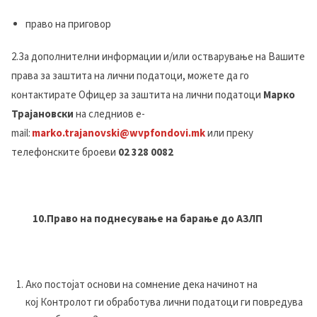
право на приговор
2.За дополнителни информации и/или остварување на Вашите
права за заштита на лични податоци, можете да го
контактирате Офицер за заштита на лични податоци
Марко
Трајановски
на следниов e-
mail:
marko.trajanovski@wvpfondovi.mk
или преку
телефонските броеви
02 328 0082
10.Право на поднесување на барање до АЗЛП
Ако постојат основи на сомнение дека начинот на
кој Контролот ги обработува лични податоци ги повредува