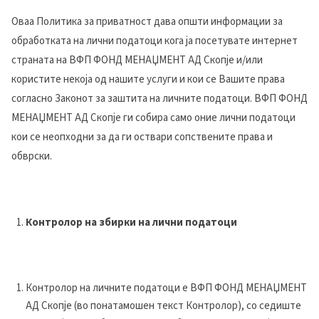
Оваа Политика за приватност дава општи информации за
обработката на лични податоци кога ја посетувате интернет
страната на ВФП ФОНД МЕНАЏМЕНТ АД Скопје и/или
користите некоја од нашите услуги и кои се Вашите права
согласно Законот за заштита на личните податоци. ВФП ФОНД
МЕНАЏМЕНТ АД Скопје ги собира само оние лични податоци
кои се неопходни за да ги оствари сопствените права и
обврски.
Контролор на збирки на лични податоци
Контролор на личните податоци е ВФП ФОНД МЕНАЏМЕНТ
АД Скопје (во понатамошен текст Контролор), со седиште