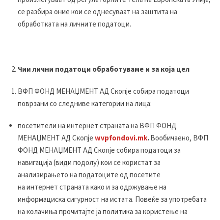
се разбира оние кои се однесуваат на заштита на
обработката на личните податоци.
Чии лични податоци обработуваме и за која цел
ВФП ФОНД МЕНАЏМЕНТ АД Скопје собира податоци
поврзани со следниве категории на лица:
посетители на интернет страната на ВФП ФОНД
МЕНАЏМЕНТ АД Скопје
wvpfondovi.mk
.
Вообичаено, ВФП
ФОНД МЕНАЏМЕНТ АД Скопје собира податоци за
навигација (види подолу) кои се користат за
анализирањето на податоците од посетите
на интернет страната како и за одржување на
информациска сигурност на истата. Повеќе за употребата
на колачиња прочитајте ја политика за користење на