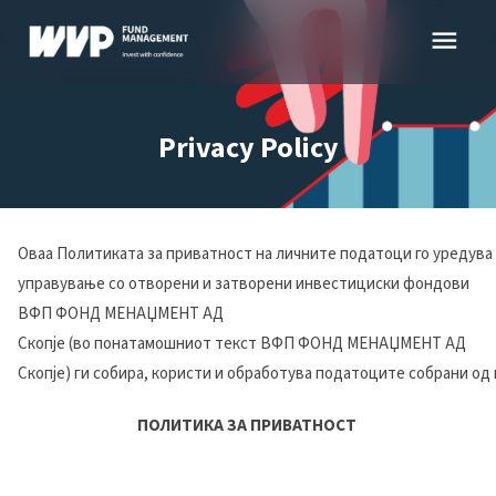
Skip
menu
to
content
Privacy Policy
Оваа Политиката за приватност на личните податоци го уредува
управување со отворени и затворени инвестициски фондови
ВФП ФОНД МЕНАЏМЕНТ АД
Скопје (во понатамош
н
иот текст ВФП ФОНД МЕНАЏМЕНТ АД
Скопје) ги собира, користи и обработува податоците собрани од
ПОЛИТИКА ЗА ПРИВАТНОСТ