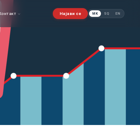
Контакт
Најави се
MK
SQ
EN