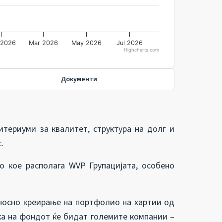
 2026
Mar 2026
May 2026
Jul 2026
Highcharts.com
Документи
итериуми за квалитет, структура на долг и
.
о кое располага WVP Групацијата, особено
дносно креирање на портфолио на хартии од
ка на фондот ќе бидат големите компании –