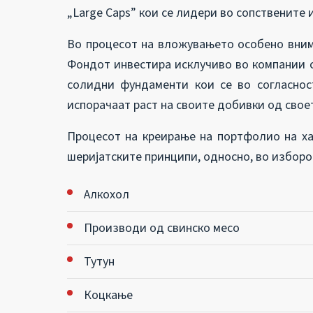
„Large Caps” кои се лидери во сопствените
Во процесот на вложувањето особено внима
Фондот инвестира исклучиво во компании с
солидни фундаменти кои се во согласнос
испорачаат раст на своите добивки од свое
Процесот на креирање на портфолио на хар
шеријатските принципи, односно, во изборо
Алкохол
Производи од свинско месо
Тутун
Коцкање