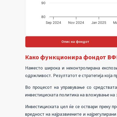
90
80
Sep 2024
Nov 2024
Jan 2025
M
Опис на фондот
Како функционира фондот ВФ
Наместо широка и неконтролирана експозиц
одржливост. Резултатот е стратегија која п
Во процесот на управување со средствата
инвестициската политика на вложување на 
Инвестициската цел ќе се оствари преку п
вредност на најразвиените и најрегулиран