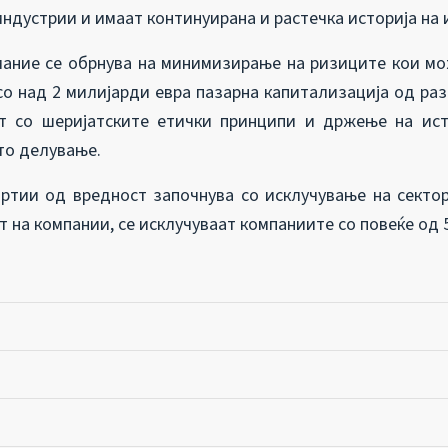
 индустрии и имаат континуирана и растечка историја на
ние се обрнува на минимизирање на ризиците кои може
о над 2 милијарди евра пазарна капитализација од раз
т со шеријатските етички принципи и држење на ист
то делување.
тии од вредност започнува со исклучување на сектор
т на компании, се исклучуваат компаниите со повеќе од