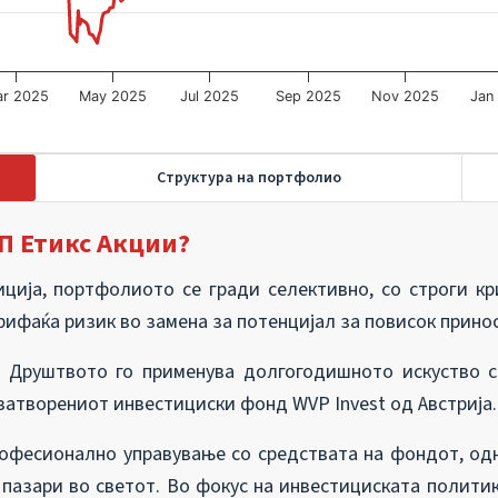
ar 2025
May 2025
Jul 2025
Sep 2025
Nov 2025
Jan
Структура на портфолио
П Етикс Акции?
ија, портфолиото се гради селективно, со строги кр
рифаќа ризик во замена за потенцијал за повисок принос
 Друштвото го применува долгогодишното искуство с
затворениот инвестициски фонд WVP Invest од Австрија.
рофесионално управување со средствата на фондот, о
и пазари во светот. Во фокус на инвестициската полити