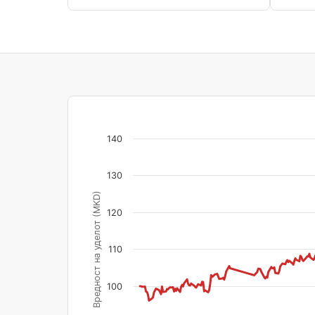
140
130
Вредност на уделот (MKD)
120
110
100