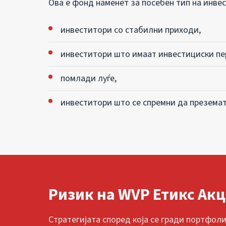
Ова е фонд наменет за посебен тип на инвес
инвеститори со стабилни приходи,
инвеститори што имаат инвестициски пе
помлади луѓе,
инвеститори што се спремни да преземат
Ризик на WVP Етикс Ак
Стратегијата според која се гради портфо