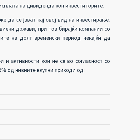
 исплата на дивиденда кон инвеститорите.
 да се јават кај овој вид на инвестирање.
виени држави, при тоа бирајќи компании со
ите на долг временски период чекајќи да
и и активности кои не се во согласност со
 5% од нивните вкупни приходи од: