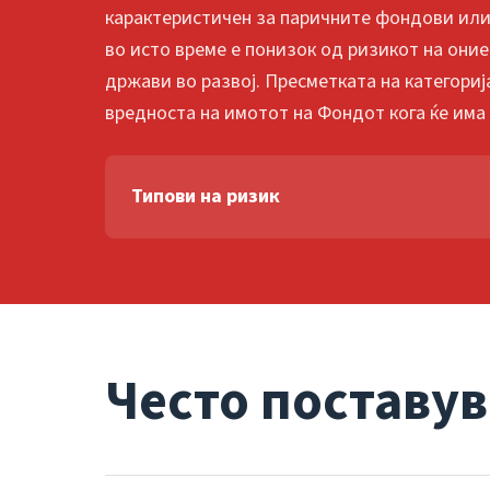
карактеристичен за паричните фондови или
во исто време е понизок од ризикот на они
држави во развој. Пресметката на категори
вредноста на имотот на Фондот кога ќе има
Типови на ризик
Често поставу