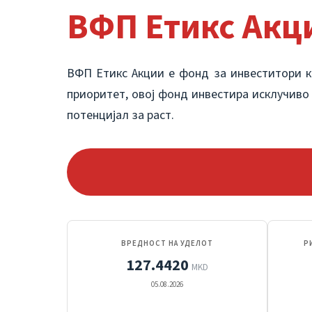
ВФП Етикс Акц
ВФП Етикс Акции е фонд за инвеститори ко
приоритет, овој фонд инвестира исклучиво
потенцијал за раст.
ВРЕДНОСТ НА УДЕЛОТ
Р
127.4420
MKD
05.08.2026