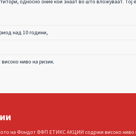
титори, односно оние кои знаат во што вложуваат. Тој е
риод над 10 години,
 високо ниво на ризик.
ции
лиото на Фондот ВФП ЕТИКС АКЦИИ содржи високо ниво н