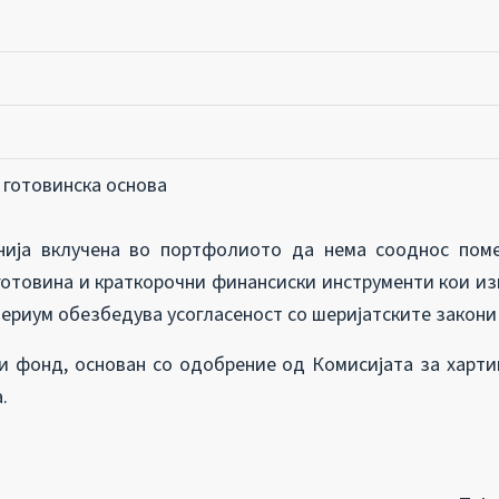
 готовинска основа
ија вклучена во портфолиото да нема сооднос поме
готовина и краткорочни финансиски инструменти кои из
ериум обезбедува усогласеност со шеријатските закони 
фонд, основан со одобрение од Комисијата за харти
.