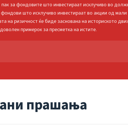
 пак за фондовите што инвестираат исклучиво во должн
е фондови што исклучиво инвестираат во акции од мали
јата на ризичност ќе биде заснована на историското дви
 доволен примерок за пресметка на истите.
вани прашања