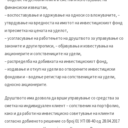
финансиски извештаи,
– воспоставување и одржување на односи со вложувачите, –
утврдување на вредноста на имотот на инвестицискиот фонд
и пресметка на цената на уделот,
– усогласување на работењето на друштвото за управување со
законите и други прописи, – објавувања и известувања на
акционерите и сопствениците на удели,
– распределба на добивката на инвестицискиот фонд,
– издавање и откуп на удели во отворените инвестициски
фондови и – водење регистар на сопствениците на удели,
односно акционерите.
Друштвото има дозвола да врши управување со средства за
сметка на индивидуален клиент – сопственик на портфолио,
како и да работи на инвестициско советување на клиенти
согласно добиеното решение со број 01 УП 08-40 од 28.04.2017