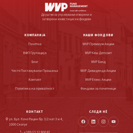
Друштво за управување отворени и
затворени инвестициски фондови
КОМПАНИЈА
НАШИ ФОНДОВИ
Почетна
WVP Премиум Акции
ВФП Групација
WVP Кеш Депозит
Блог
WVP Бонд
Често Поставувани Прашања
WVP Дивиденда Акции
Контакт
WVP Етикс Акции
Политика на приватност
Фондови за почетници
КОНТАКТ
СЛЕДИ НÈ
ул. Бул. Кочо Рацин бр. 3/2 кат 3 и 4,
location_on
1000 Скопје
+389 (2) 32 800 82
phone