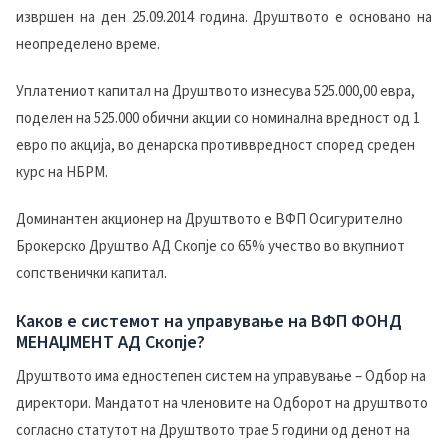
извршен на ден 25.09.2014 година. Друштвото е основано на
неопределено време.
Уплатениот капитал на Друштвото изнесува 525.000,00 евра,
поделен на 525.000 обични акции со номинална вредност од 1
евро по акција, во денарска противвредност според среден
курс на НБРМ.
Доминантен акционер на Друштвото е ВФП Осигурително
Брокерско Друштво АД Скопје со 65% учество во вкупниот
сопственички капитал.
Каков е системот на управување на ВФП ФОНД
МЕНАЏМЕНТ АД Скопје?
Друштвото има едностепен систем на управување – Одбор на
директори. Мандатот на членовите на Одборот на друштвото
согласно статутот на Друштвото трае 5 години од денот на