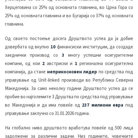
Херцеговина со 25% од основната главнина, во Црна Гора со
25% од основната главнина и во Бугарија со 37% од основната
главнина.
Од своето постоење досега Друштвото успеа да ја добие
довербата од вкупно
10
финансиски институции, да создаде
заеднички производ со
3
многу успешни осигурителни
компани, од кои
2
австриски и
1
регионална осигурителна
компанија, да стане
неприкосновен
лидер
по средства под
управување од Unit-linked производи во Република Северна
Македонија. За само неколку години Друштвото успеа да се
пробие во најголемите 3 Друштва по средства под управување
во Македонија и да има повеќе од
237 милиони евра
под
управување заклучно со 31.01.2026 година.
На глобално ниво друштвото вработува повеќе од 500 лица
задолжени за различни задачи. Низ годините, човечките