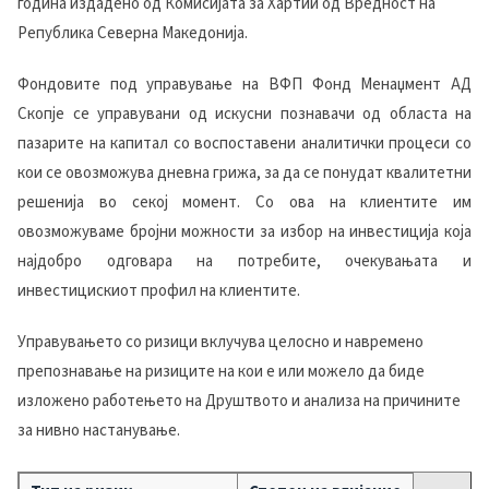
година издадено од Комисијата за Хартии од Вредност на
Република Северна Македонија.
Фондовите под управување на ВФП Фонд Менаџмент АД
Скопје се управувани од искусни познавачи од областа на
пазарите на капитал со воспоставени аналитички процеси со
кои се овозможува дневна грижа, за да се понудат квалитетни
решенија во секој момент. Со ова на клиентите им
овозможуваме бројни можности за избор на инвестиција која
најдобро одговара на потребите, очекувањата и
инвестицискиот профил на клиентите.
Управувањето со ризици вклучува целосно и навремено
препознавање на ризиците на кои е или можело да биде
изложено работењето на Друштвото и анализа на причините
за нивно настанување.