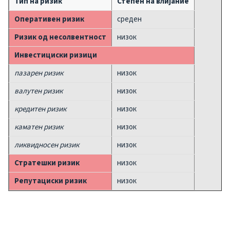
Тип на ризик
Степен на влијание
Оперативен ризик
среден
Ризик од несолвентност
низок
Инвестициски ризици
пазарен ризик
низок
валутен ризик
низок
кредитен ризик
низок
каматен ризик
низок
ликвидносен ризик
низок
Стратешки ризик
низок
Репутациски ризик
низок