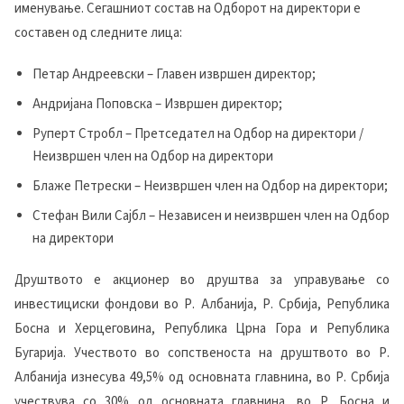
именување. Сегашниот состав на Одборот на директори е
составен од следните лица:
Петар Андреевски – Главен извршен директор;
Андријана Поповска – Извршен директор;
Руперт Стробл – Претседател на Одбор на директори /
Неизвршен член на Одбор на директори
Блаже Петрески – Неизвршен член на Одбор на директори;
Стефан Вили Сајбл – Независен и неизвршен член на Одбор
на директори
Друштвото е акционер во друштва за управување со
инвестициски фондови во Р. Албанија, Р. Србија, Република
Босна и Херцеговина, Република Црна Гора и Република
Бугарија. Учеството во сопственоста на друштвото во Р.
Албанија изнесува 49,5% од основната главнина, во Р. Србија
учествува со 30% од основната главнина, во Р. Босна и