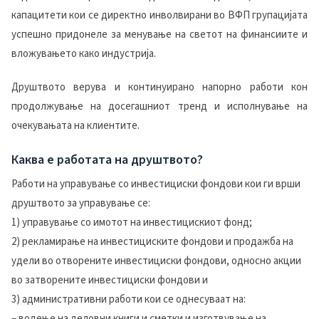
капацитети кои се директно инволвирани во ВФП групацијата
успешно придонеле за менување на светот на финансиите и
вложувањето како индустрија.
Друштвото верува и континуирано напорно работи кон
продолжување на досегашниот тренд и исполнување на
очекувањата на клиентите.
Каква е работата на друштвото?
Работи на управување со инвестициски фондови кои ги врши
друштвото за управување се:
1) управување со имотот на инвестицискиот фонд;
2) рекламирање на инвестициските фондови и продажба на
удели во отворените инвестициски фондови, односно акции
во затворените инвестициски фондови и
3) административни работи кои се однесуваат на:
– водење на деловни книги и сметки и изготвување на