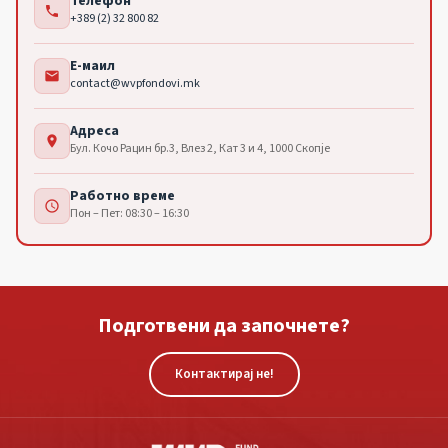
Телефон
phone
+389 (2) 32 800 82
Е-маил
email
contact@wvpfondovi.mk
Адреса
location_on
Бул. Кочо Рацин бр.3, Влез 2, Кат 3 и 4, 1000 Скопје
Работно време
schedule
Пон – Пет: 08:30 – 16:30
Подготвени да започнете?
Контактирај не!