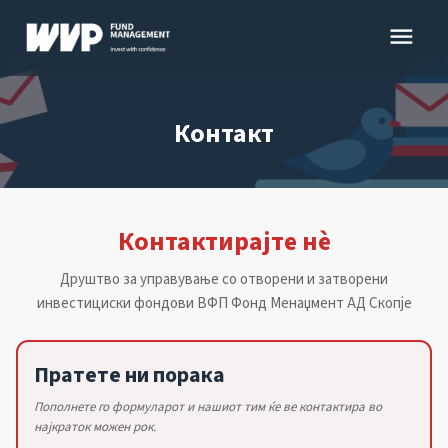
Skip
menu
to
content
Контакт
Контактирајте нè
Друштво за управување со отворени и затворени
инвестициски фондови ВФП Фонд Менаџмент АД Скопје
Пратете ни порака
Пополнете го формуларот и нашиот тим ќе ве контактира во
најкраток можен рок.