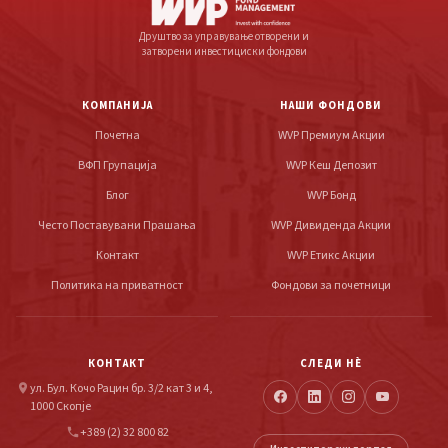
Друштво за управување отворени и
затворени инвестициски фондови
КОМПАНИЈА
НАШИ ФОНДОВИ
Почетна
WVP Премиум Акции
ВФП Групација
WVP Кеш Депозит
Блог
WVP Бонд
Често Поставувани Прашања
WVP Дивиденда Акции
Контакт
WVP Етикс Акции
Политика на приватност
Фондови за почетници
КОНТАКТ
СЛЕДИ НÈ
ул. Бул. Кочо Рацин бр. 3/2 кат 3 и 4,
location_on
1000 Скопје
+389 (2) 32 800 82
phone