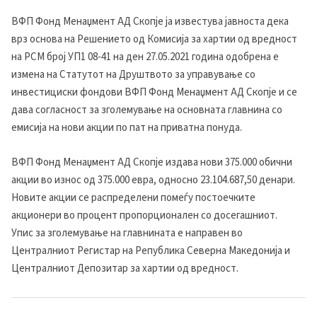
ВФП Фонд Менаџмент АД Скопје ја известува јавноста дека
врз основа на Решението од Комисија за хартии од вредност
на РСМ број УП1 08-41 на ден 27.05.2021 година одобрена е
измена на Статутот на Друштвото за управување со
инвестициски фондови ВФП Фонд Менаџмент АД Скопје и се
дава согласност за зголемување на основната главнина со
емисија на нови акции по пат на приватна понуда.
ВФП Фонд Менаџмент АД Скопје издава нови 375.000 обични
акции во износ од 375.000 евра, односно 23.104.687,50 денари.
Новите акции се распределени помеѓу постоечките
акционери во процент пропорционален со досегашниот.
Упис за зголемување на главнината е направен во
Централниот Регистар на Република Северна Македонија и
Централниот Депозитар за хартии од вредност.