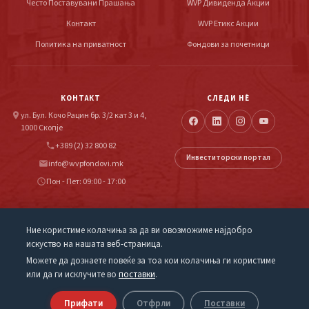
Често Поставувани Прашања
WVP Дивиденда Акции
Контакт
WVP Етикс Акции
Политика на приватност
Фондови за почетници
КОНТАКТ
СЛЕДИ НÈ
ул. Бул. Кочо Рацин бр. 3/2 кат 3 и 4,
location_on
1000 Скопје
+389 (2) 32 800 82
phone
Инвеститорски портал
info@wvpfondovi.mk
email
Пон - Пет: 09:00 - 17:00
schedule
Ние користиме колачиња за да ви овозможиме најдобро
искуство на нашата веб-страница.
ВФП Фонд Менаџмент АД Скопје е лиценцирано друштво за управување со инвестициски
фондови, регулирано од Комисијата за хартии од вредност на Република Северна Македонија.
Можете да дознаете повеќе за тоа кои колачиња ги користиме
Инвестициите во фондови носат ризик. Минатите приноси не гарантираат идни резултати.
или да ги исклучите во
поставки
.
© 2026 WVP Fund Management AD Skopje
Прифати
Отфрли
Поставки
Powered by
Ultrasoft