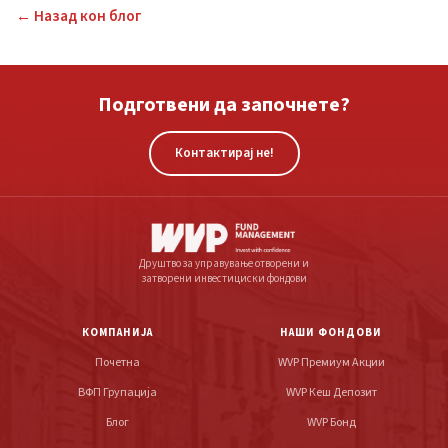
← Назад кон блог
Подготвени да започнете?
Контактирај не!
Друштво за управување отворени и
затворени инвестициски фондови
КОМПАНИЈА
НАШИ ФОНДОВИ
Почетна
WVP Премиум Акции
ВФП Групација
WVP Кеш Депозит
Блог
WVP Бонд