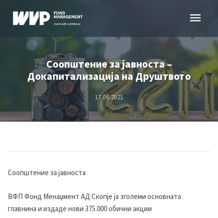
Skip
menu
to
content
Соопштение за јавноста –
Докапитализација на Друштвото
17.06.2021
Соопштение за јавноста
ВФП Фонд Менаџмент АД Скопје ја зголеми основната
главнина и издаде нови 375.000 обични акции