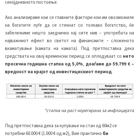
секојдневното постоење.
Ако анализираме кои се главните фактори кои им овозможиле
на богатите луѓе да се стекнат со толкаво богатство, ќе
забележиме нешто заедничко кај сите нив – употребата на
најважниот ефект во светот на финансиите – сложеното
вкаматување (камата на камата). Под претпоставка дека
средствата на овој временски период се оплодуваат со
нето
просечна годишна стапка од 5,0%
,
доаѓаме до
59
.7
9
9
€ –
вредност на крајот од инвестицискиот период
.
*стапка на раст корегирана за инфлацијата
Под претпоставка дека за купување на стан од 60м2 се
потребни 60.000 € (1.000 € од м2), Вие практично
би