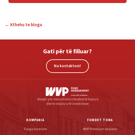
← Kthehu te blogu
Gati për të filluar?
Na kontaktoni!
Shoqëri për menaxhimin e fondeve të hapura
dhe të mbyllura të investimeve
KOMPANIA
FONDET TONA
Faqja kryesore
WVP Premium Aksione