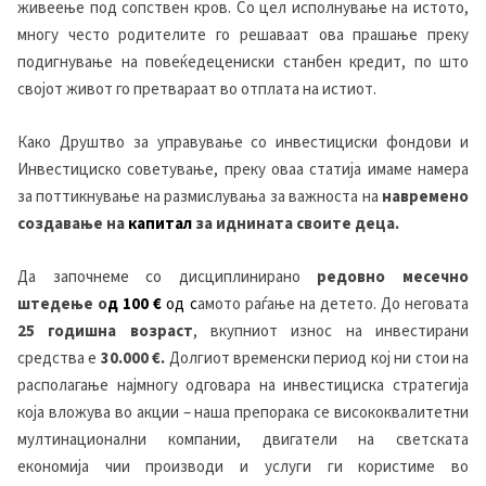
живеење под сопствен кров. Со цел исполнување на истото,
многу често родителите го решаваат ова прашање преку
подигнување на повеќедецениски станбен кредит, по што
својот живот го претвараат во отплата на истиот.
Како Друштво за управување со инвестициски фондови и
Инвестициско советување, преку оваа статија имаме намера
за поттикнување на размислувања за важноста на
навремено
создавање на
капитал
за иднината своите деца.
Да започнеме со дисциплинирано
редовно месечно
штедење о
д
100
€
од с
амото раѓање на детето. До неговата
25 годишна возраст
, вкупниот износ на инвестирани
средства е
3
0
.000
€.
Долгиот временски период кој ни стои на
располагање најмногу одговара на инвестициска стратегија
која вложува во акции – наша препорака се висококвалитетни
мултинационални компании, двигатели на светската
економија чии производи и услуги ги користиме во