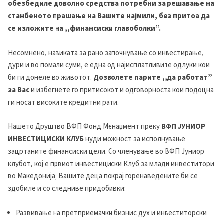
обезбедиле доволно средства потребни за решавање на
станбеното прашање на Вашите најмили, без притоа да
се изложите на ,,финансиски главоболки”.
Несомнено, навиката за рано започнување со инвестирање,
дури и во помали суми, е една од најисплатливите одлуки кои
би ги донеле во животот.
Дозволете парите ,,да работат
”
за Вас
и избегнете го притисокот и одговорноста кои подоцна
ги носат високите кредитни рати.
Нашето Друштво ВФП Фонд Менаџмент преку
ВФП ЈУНИОР
ИНВЕСТИЦИСКИ КЛУБ
нуди можност за исполнување
зацртаните финансиски цели. Со членување во ВФП Јуниор
клубот, кој е првиот инвестициски Клуб за млади инвеститори
во Македонија, Вашите деца покрај горенаведените би се
здобиле и со следниве придобивки:
Развивање на претприемачки бизнис дух и инвеститорски