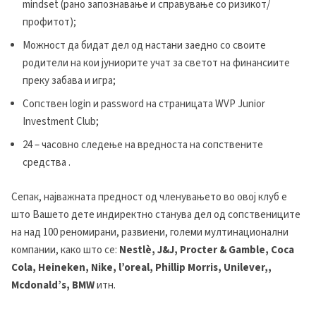
mindset (рано запознавање и справување со ризикот/
профитот);
Можност да бидат дел од настани заедно со своите
родители на кои јуниорите учат за светот на финансиите
преку забава и игра;
Сопствен login и password на страницата WVP Junior
Investment Club;
24 – часовно следење на вредноста на сопствените
средства .
Сепак, најважната предност од членувањето во овој клуб е
што Вашето дете индиректно станува дел од сопствениците
на над 100 реномирани, развиени, големи мултинационални
компании, како што се:
Nestlѐ, J&J, Procter & Gamble, Coca
Cola, Heineken, Nike, l’oreal, Phillip Morris, Unilever,,
Mcdonald’s, BMW
итн.