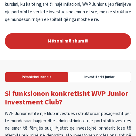
kursimi, ku ka të ngjarë t’i hajë inflacioni, WVP Junior u jep fëmijëve
një portofol të vërtetë investues në emrin e tyre, me një strukturë
që mundëson rritjen e kapitalit që nga moshë e re.
Mësoni më shumë!
Përshkrimi i fondit
Investitorët junior
Si funksionon konkretisht WVP Junior
Investment Club?
WVP Junior është një klub investues i strukturuar posaçërisht për
të mundësuar hapjen dhe administrimin e një portofoli investues
në emër të fëmijës suaj. Mjetet që investojnë prindërit (ose të
afërmit) nuk rrinë në depozita, ato investohen profesionalisht në