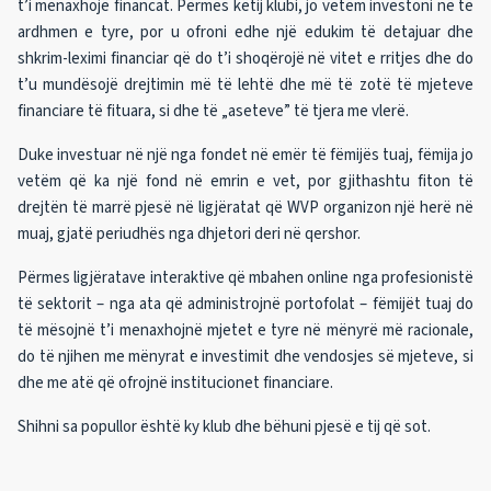
t’i menaxhojë financat. Përmes këtij klubi, jo vetëm investoni në të
ardhmen e tyre, por u ofroni edhe një edukim të detajuar dhe
shkrim-leximi financiar që do t’i shoqërojë në vitet e rritjes dhe do
t’u mundësojë drejtimin më të lehtë dhe më të zotë të mjeteve
financiare të fituara, si dhe të „aseteve” të tjera me vlerë.
Duke investuar në një nga fondet në emër të fëmijës tuaj, fëmija jo
vetëm që ka një fond në emrin e vet, por gjithashtu fiton të
drejtën të marrë pjesë në ligjëratat që WVP organizon një herë në
muaj, gjatë periudhës nga dhjetori deri në qershor.
Përmes ligjëratave interaktive që mbahen online nga profesionistë
të sektorit – nga ata që administrojnë portofolat – fëmijët tuaj do
të mësojnë t’i menaxhojnë mjetet e tyre në mënyrë më racionale,
do të njihen me mënyrat e investimit dhe vendosjes së mjeteve, si
dhe me atë që ofrojnë institucionet financiare.
Shihni sa popullor është ky klub dhe bëhuni pjesë e tij që sot.