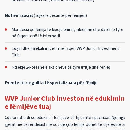
(arsimim, biznes i vet, banesë, kapital fillestar)
Motivim social
(ndjesi e veçantë për fëmijën)
Mundësia që fëmija të lexojë emrin, mbiemrin dhe datën e tyre
në faqen tonë të internetit
Login dhe fjalëkalim i vetin në faqen WVP Junior Investment
Club
Ndjekje 24-orëshe e aksioneve të tyre (rritje dhe rënie)
Evente të rregullta të specializuara për fëmijë
WVP Junior Club investon në edukimin
e fëmijëve tuaj
Çdo prind e di se edukimi i fëmijëve të tij është i paçmuar. Një nga
gjërat më të rëndësishme sot që çdo fëmijë duhet të dijë është si