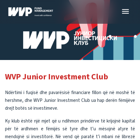
Skip
menu
to
content
WVP Junior Investment Club
Ndërtimi i fuqisë dhe pavarësisë financiare fillon që në moshë të
hershme, dhe WVP Junior Investment Club ua hap derën fëmijëve
drejt botës së investimeve.
Ky klub është një mjet që u ndihmon prindërve të krijojnë kapital
për të ardhmen e fëmijës së tyre dhe t’u mësojnë atyre të
mendojnë si investitorë. Në vend që paratë t’i mbani në librezë