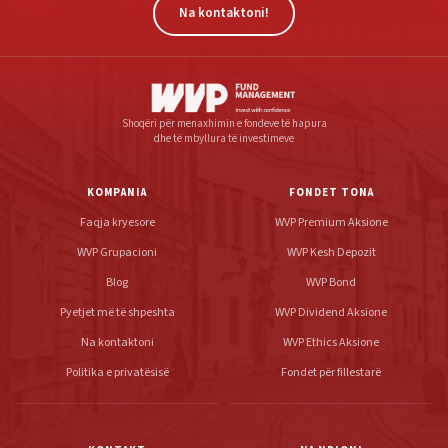
Na kontaktoni!
Shoqëri për menaxhimin e fondeve të hapura
dhe të mbyllura të investimeve
KOMPANIA
FONDET TONA
Faqja kryesore
WVP Premium Aksione
WVP Grupacioni
WVP Kesh Depozit
Blog
WVP Bond
Pyetjet më të shpeshta
WVP Dividend Aksione
Na kontaktoni
WVP Ethics Aksione
Politika e privatësisë
Fondet për fillestarë