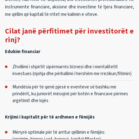
instrumente financiare, aksione dhe investime të tjera financiare,
me qëllim që kapitali të rritet me kalimin e viteve.
Cilat janë përfitimet për investitorët e
rinj?
Edukim financiar
Zhvillimi i shpirtit sipërmarrës biznesi dhe i mentalitetit
investues (njohja dhe përballimi i hershëm me rrezikun/fitimin)
Mundësia për të qenë pjesë e eventeve së bashku me
prindërit, ku juniorët mësojnë për botën e financave përmes
argëtimit dhe lojës
Krijimi i kapitalit për të ardhmen e fëmijës
Mënyrë optimale për të arritur qëllimin e fëmijës: