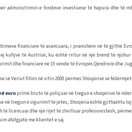
administrimin e fondeve investuese të hapura dhe të mbyl
rbimeve financiare të avancuara, i pranishëm në të gjithë Ev
ej kufijve të Austrisë, ku është rritur në një brend të njoh
urimit dhe financiare në 15 vende të Evropës Qendrore dhe Ju
ë së Veriut fillon në vitin 2005 përmes Shoqërisë së Ndërmj
në euro
primë bruto të poliçuar në tregun e shoqërive të ndë
në tregun e sigurimit të jetës, Shoqëria është gjithashtu loj
 licencuar dhe një rrjet të zhvilluar profesionistësh, përmes
m afatgjatë me klientët e saj.