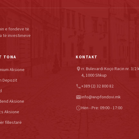
in e fondeve të
a të investimeve
T TONA
KONTAKT
rr. Bulevardi Koço Racin nr. 3/2 
location_on
mium Aksione
4, 1000 Shkup
h Depozit
+389 (2) 32 800 82
phone
d
info@wvpfondovi.mk
email
dend Aksione
Hën - Pre: 09:00 - 17:00
schedule
cs Aksione
r fillestarë