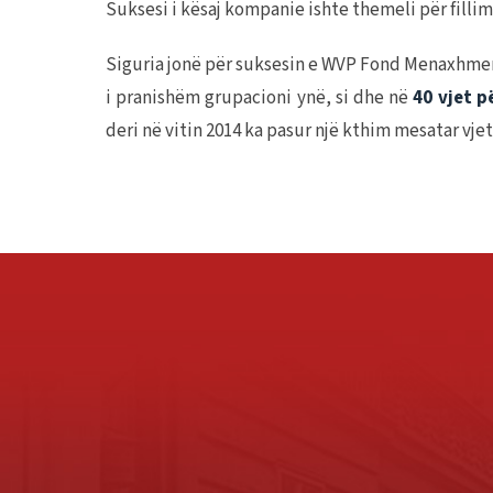
Suksesi i kësaj kompanie ishte themeli për fill
Siguria jonë për suksesin e WVP Fond Menaxhme
i pranishëm grupacioni ynë, si dhe në
40 vjet p
deri në vitin 2014 ka pasur një kthim mesatar vjet