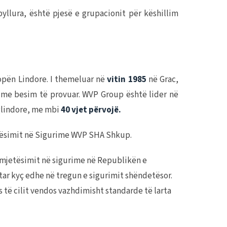
lura, është pjesë e grupacionit për këshillim
ropën Lindore. I themeluar në
vitin 1985
në Grac,
ur me besim të provuar. WVP Group është lider në
glindore, me mbi
40 vjet përvojë.
etësimit në Sigurime WVP SHA Shkup.
rmjetësimit në sigurime në Republikën e
tar kyç edhe në tregun e sigurimit shëndetësor.
 të cilit vendos vazhdimisht standarde të larta