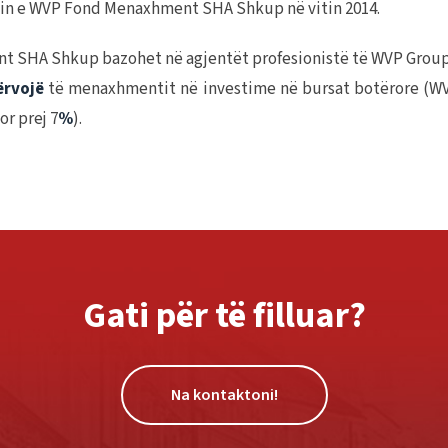
imin e WVP Fond Menaxhment SHA Shkup në vitin 2014.
nt SHA Shkup bazohet në agjentët profesionistë të WVP Group
ërvojë
të menaxhmentit në investime në bursat botërore (WVP 
or prej 7
%
).
Gati për të filluar?
Na kontaktoni!