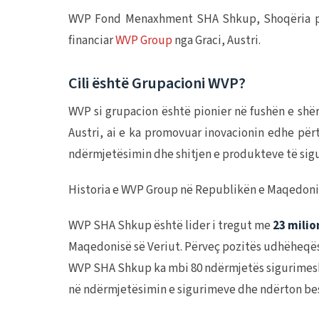
WVP Fond Menaxhment SHA Shkup, Shoqëria për 
financiar
WVP Group
nga Graci, Austri.
Cili është Grupacioni WVP?
WVP si grupacion është pionier në fushën e shë
Austri, ai e ka promovuar inovacionin edhe përt
ndërmjetësimin dhe shitjen e produkteve të sig
Historia e WVP Group në Republikën e Maqedonis
WVP SHA Shkup është lider i tregut me
23 milio
Maqedonisë së Veriut. Përveç pozitës udhëheqëse 
WVP SHA Shkup ka mbi 80 ndërmjetës sigurimesh të
në ndërmjetësimin e sigurimeve dhe ndërton besi