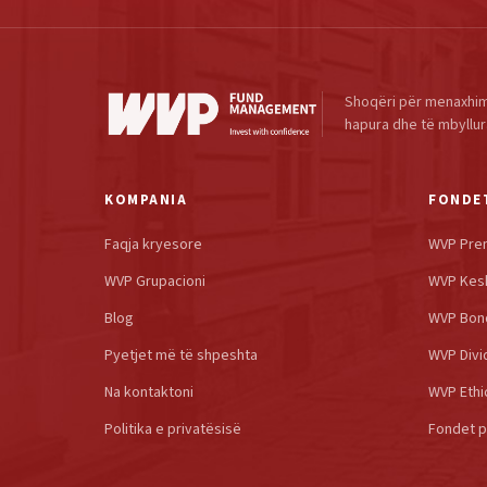
Shoqëri për menaxhim
hapura dhe të mbyllur
KOMPANIA
FONDE
Faqja kryesore
WVP Pre
WVP Grupacioni
WVP Kes
Blog
WVP Bon
Pyetjet më të shpeshta
WVP Divi
Na kontaktoni
WVP Ethi
Politika e privatësisë
Fondet pë