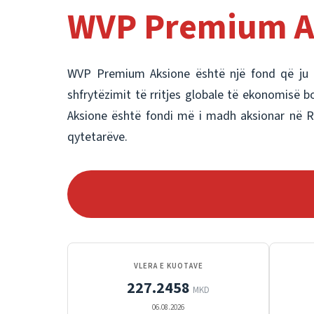
WVP Premium A
WVP Premium Aksione është një fond që ju m
shfrytëzimit të rritjes globale të ekonomisë
Aksione është fondi më i madh aksionar në Re
qytetarëve.
VLERA E KUOTAVE
227.2458
MKD
06.08.2026