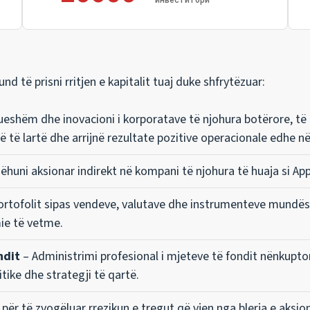
инвеститори
hënat janë nga 31.
të prisni rritjen e kapitalit tuaj duke shfrytëzuar:
dueshëm dhe inovacioni i korporatave të njohura botërore, t
të të lartë dhe arrijnë rezultate pozitive operacionale edhe n
ëhuni aksionar indirekt në kompani të njohura të huaja si App
 portofolit sipas vendeve, valutave dhe instrumenteve mundës
mie të vetme.
ndit
– Administrimi profesional i mjeteve të fondit nënkupt
ike dhe strategji të qartë.
ër të zvogëluar rrezikun e tregut që vjen nga blerja e aksion