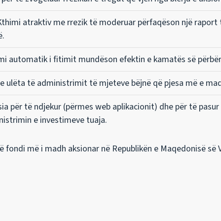
thimi atraktiv me rrezik të moderuar përfaqëson një raport
ë.
mi automatik i fitimit mundëson efektin e kamatës së përbërë 
 e ulëta të administrimit të mjeteve bëjnë që pjesa më e mad
a për të ndjekur (përmes web aplikacionit) dhe për të pasu
nistrimin e investimeve tuaja.
 fondi më i madh aksionar në Republikën e Maqedonisë së V