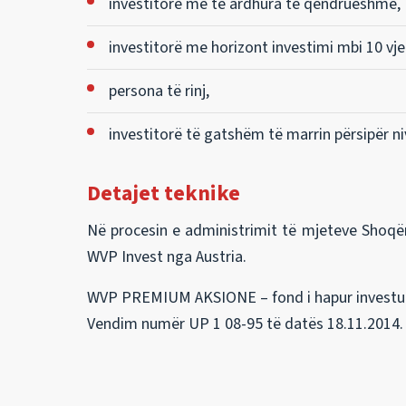
investitorë me të ardhura të qëndrueshme,
investitorë me horizont investimi mbi 10 vje
persona të rinj,
investitorë të gatshëm të marrin përsipër ni
Detajet teknike
Në procesin e administrimit të mjeteve Shoqër
WVP Invest nga Austria.
WVP PREMIUM AKSIONE – fond i hapur investues
Vendim numër UP 1 08-95 të datës 18.11.2014.