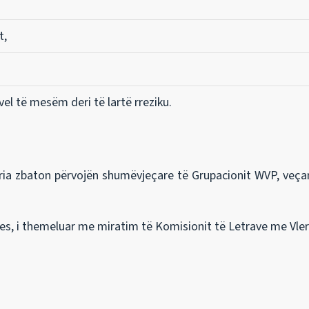
t,
vel të mesëm deri të lartë rreziku.
ia zbaton përvojën shumëvjeçare të Grupacionit WVP, veçanë
, i themeluar me miratim të Komisionit të Letrave me Vler