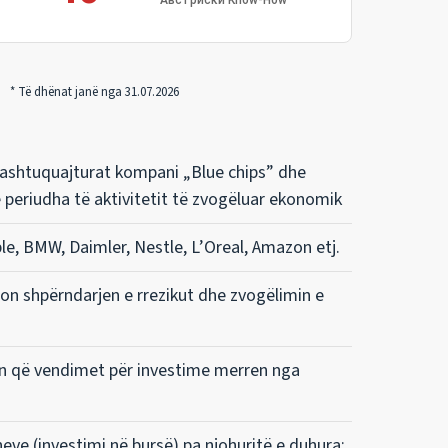
Австриски Know-How
07.2026
ë ashtuquajturat kompani „Blue chips” dhe
ë periudha të aktivitetit të zvogëluar ekonomik
le, BMW, Daimler, Nestle, L’Oreal, Amazon etj.
on shpërndarjen e rrezikut dhe zvogëlimin e
on që vendimet për investime merren nga
eve (investimi në bursë) pa njohuritë e duhura;