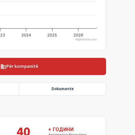
023
2024
2025
2026
Highcharts.com
Për kompanitë
business
Dokumente
40
+ ГОДИНИ