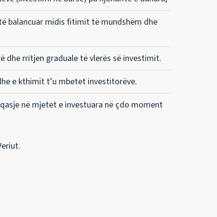
 të balancuar midis fitimit të mundshëm dhe
dhe rritjen graduale të vlerës së investimit.
he e kthimit t’u mbetet investitorëve.
r qasje në mjetet e investuara në çdo moment
eriut.