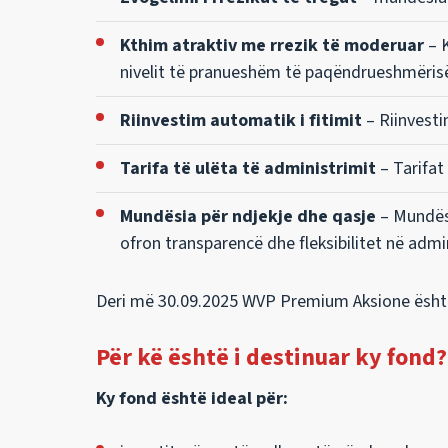
Kthim atraktiv me rrezik të moderuar
– K
nivelit të pranueshëm të paqëndrueshmëris
Riinvestim automatik i fitimit
– Riinvesti
Tarifa të ulëta të administrimit
– Tarifat
Mundësia për ndjekje dhe qasje
– Mundësi
ofron transparencë dhe fleksibilitet në admi
Deri më 30.09.2025 WVP Premium Aksione është
Për kë është i destinuar ky fond?
Ky fond është ideal për: