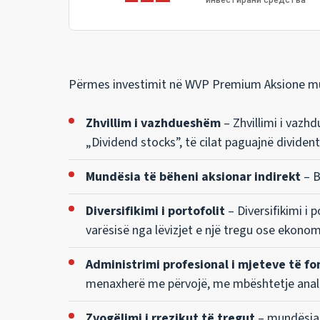
инвестирани средства
* Të d
Përmes investimit në WVP Premium Aksione mund 
Zhvillim i vazhdueshëm
– Zhvillimi i vazh
„Dividend stocks”, të cilat paguajnë dividen
Mundësia të bëheni aksionar indirekt
– B
Diversifikimi i portofolit
– Diversifikimi i
varësisë nga lëvizjet e një tregu ose ekono
Administrimi profesional i mjeteve të fo
menaxherë me përvojë, me mbështetje analit
Zvogëlimi i rrezikut të tregut
– mundësia p