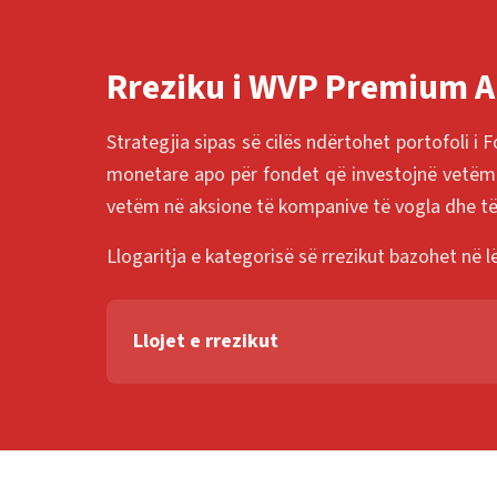
Rreziku i WVP Premium 
Strategjia sipas së cilës ndërtohet portofoli i
monetare apo për fondet që investojnë vetëm në
vetëm në aksione të kompanive të vogla dhe t
Llogaritja e kategorisë së rrezikut bazohet në 
Llojet e rrezikut