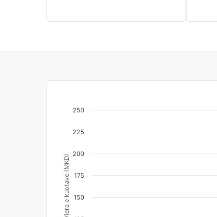
250
225
200
Vlera e kuotave (MKD)
175
150