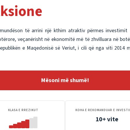
ksione
undëson të arrini një kthim atraktiv përmes investimit 
 botërore, veçanërisht në ekonomitë më të zhvilluara në bo
publikën e Maqedonisë së Veriut, i cili që nga viti 2014 m
Mësoni më shumë!
KLASA E RREZIKUT
KOHA E REKOMANDUAR E INVEST
10+ vite