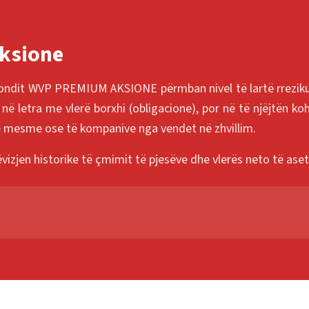
Aksione
 Fondit WVP PREMIUM AKSIONE përmban nivel të lartë rreziku,
 letra me vlerë borxhi (obligacione), por në të njëjtën koh
ë mesme ose të kompanive nga vendet në zhvillim.
lëvizjen historike të çmimit të pjesëve dhe vlerës neto të as