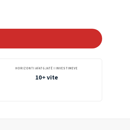
HORIZONTI AFATGJATË I INVESTIMEVE
10+ vite