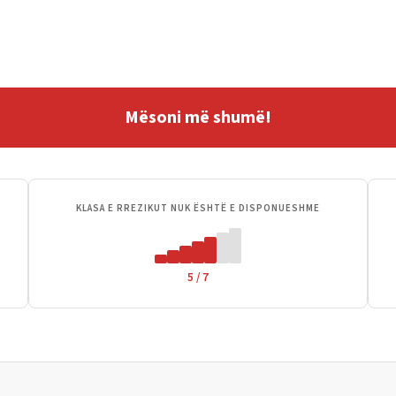
Mësoni më shumë!
KLASA E RREZIKUT NUK ËSHTË E DISPONUESHME
5 / 7