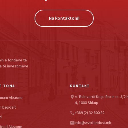
Na kontaktoni!
in e fondeve të
a të investimeve
T TONA
KONTAKT
rr. Bulevardi Koço Racin nr. 3/2 
location_on
mium Aksione
4, 1000 Shkup
h Depozit
+389 (2) 32 800 82
phone
d
info@wvpfondovi.mk
email
dend Aksione