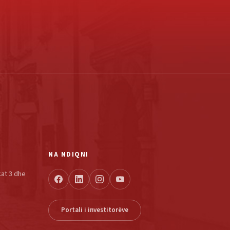
NA NDIQNI
kat 3 dhe
Portali i investitorëve