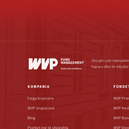
Shoqëri për menaxhim
hapura dhe të mbyllur
KOMPANIA
FONDE
Faqja kryesore
WVP Pre
WVP Grupacioni
WVP Kes
Blog
WVP Bon
Pyetjet më të shpeshta
WVP Divi