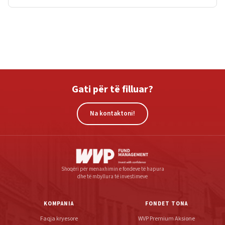
Gati për të filluar?
Na kontaktoni!
Shoqëri për menaxhimin e fondeve të hapura
dhe të mbyllura të investimeve
KOMPANIA
FONDET TONA
Faqja kryesore
WVP Premium Aksione