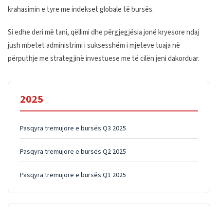
krahasimin e tyre me indekset globale të bursës.
Si edhe deri më tani, qëllimi dhe përgjegjësia jonë kryesore ndaj
jush mbetet administrimi i suksesshëm i mjeteve tuaja në
përputhje me strategjinë investuese me të cilën jeni dakorduar.
2025
Pasqyra tremujore e bursës Q3 2025
Pasqyra tremujore e bursës Q2 2025
Pasqyra tremujore e bursës Q1 2025