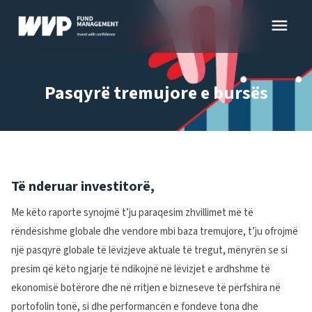
Skip
menu
to
content
Pasqyrë tremujore e bursës
Të nderuar investitorë,
Me këto raporte synojmë t’ju paraqesim zhvillimet më të
rëndësishme globale dhe vendore mbi baza tremujore, t’ju ofrojmë
një pasqyrë globale të lëvizjeve aktuale të tregut, mënyrën se si
presim që këto ngjarje të ndikojnë në lëvizjet e ardhshme të
ekonomisë botërore dhe në rritjen e bizneseve të përfshira në
portofolin tonë, si dhe performancën e fondeve tona dhe