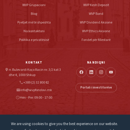
WVP Grupacioni
WVP Kesh Depozit
Blog
WVP Bond
Pyetjet më të shpeshta
WVP Dividend Aksione
Na kontaktoni
WVP Ethics Aksione
Politika e privatësisë
Fondet për fillestarë
KONTAKT
NA NDIQNI
rr. Bulevardi Koço Racin nr. 3/2 kat 3
location_on
dhe 4, 1000 Shkup
+389 (2) 32 800 82
phone
Portali i investitorëve
info@wvpfondovi.mk
email
Hën - Pre: 09:00 - 17:00
schedule
We are using cookies to give you the best experience on our website.
VFP Fund Management SHA Shkup është shoqëri e licencuar për menaxhimin e fondeve të
investimeve, e rregulluar nga Komisioni i Letrave me Vlerë i Republikës së Maqedonisë së Veriut.